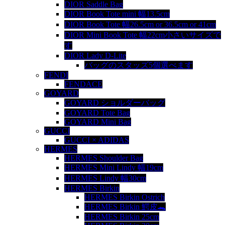
DIOR Saddle Bag
DIOR Book Tote mini 幅13.5cm
DIOR Book Tote 幅26.5cm or 36.5cm or 41cm
DIOR Mini Book Tote 幅22cm小さいサイズで
す
DIOR Lady D-Lite
バッグのスタッズ5個選べます
FENDI
FENDACE
GOYARD
GOYARD ショルダーバッグ
GOYARD Tote Bag
GOYARD Mini Bag
GUCCI
GUCCI × ADIDAS
HERMES
HERMES Shoulder Bag
HERMES Mini Lindy 幅19cm
HERMES Lindy 幅30cm
HERMES Birkin
HERMES Birkin Ostrich
HERMES Birkin 鰐皮🐊
HERMES Birkin 25cm