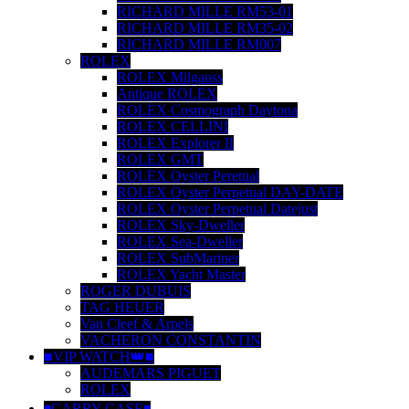
RICHARD MILLE RM53-01
RICHARD MILLE RM35-02
RICHARD MILLE RM007
ROLEX
ROLEX Milgauss
Antique ROLEX
ROLEX Cosmograph Daytona
ROLEX CELLINI
ROLEX Explorer II
ROLEX GMT
ROLEX Oyster Peretual
ROLEX Oyster Perpetual DAY-DATE
ROLEX Oyster Perpetual Datejust
ROLEX Sky-Dweller
ROLEX Sea-Dweller
ROLEX SubMariner
ROLEX Yacht Master
ROGER DUBUIS
TAG HEUER
Van Cleef & Arpels
VACHERON CONSTANTIN
■VIP WATCH👑■
AUDEMARS PIGUET
ROLEX
◾️CARRY CASE◾️