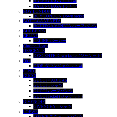
BALENCIAGA Jacket系
BALENCIAGA Tシャツ
BOY LONDON
BOY LONDON Down jacket
BOTTEGA VENETA
BOTTEGA VENETA ハーフパンツ
BURBERRY
CELINE
CELINE パーカー
Chrome Hearts
DESCENTE
DESCENTE Down jacket (ジャケット)
Dior
DIOR ダウンジャケット系
FENDI
GUCCI
GUCCI × ADIDAS
GUCCI Tシャツ
GUCCI ハーフパンツ
GUCCI Jacket (ジャケット)
GIVENCHY
GIVENCHY Tシャツ
LOEWE
LOEWE スウェットパンツ