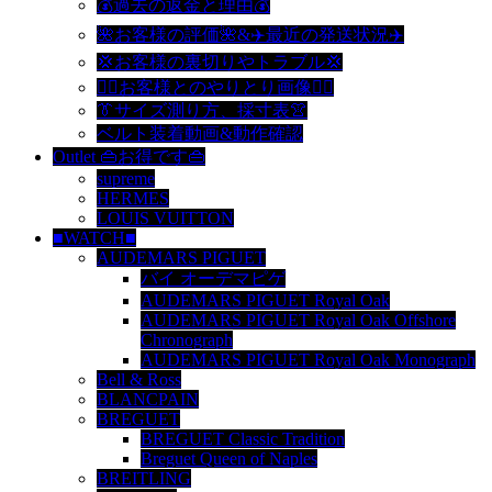
💰過去の返金と理由💰
🌺お客様の評価🌺&✈️最近の発送状況✈️
💢お客様の裏切りやトラブル💢
🙆‍♀️お客様とのやりとり画像🙆‍♂️
👔サイズ測り方、採寸表👚
ベルト装着動画&動作確認
Outlet 👜お得です👜
supreme
HERMES
LOUIS VUITTON
■WATCH■
AUDEMARS PIGUET
バイ オーデマピゲ
AUDEMARS PIGUET Royal Oak
AUDEMARS PIGUET Royal Oak Offshore
Chronograph
AUDEMARS PIGUET Royal Oak Monograph
Bell & Ross
BLANCPAIN
BREGUET
BREGUET Classic Tradition
Breguet Queen of Naples
BREITLING