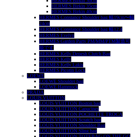
HERMES Birkin 30cm
HERMES Birkin 35cm
HERMES Birkin 40cm
HERMES Constance Shoulder bag 幅19cm〜幅
24cm
HERMES Constance Shoulder bag 幅12.4
HERMES Evelyn
HERMES Garden Party PM/MM/PTM製造可
能です
HERMES Kelly Depesh Clutch Bag
HERMES Kelly
HERMES Kelly Lakis
HERMES Picotin Lock
LOEWE
LOEWE Shoulder bag
LOEWE Hammock
PRADA
LOUIS VUITTON
LOUIS VUITTON Boston bag
LOUIS VUITTON Capucines
LOUIS VUITTON POCHETTE TROCA
LOUIS VUITTON Scratch bag
LOUIS VUITTON Shoulder Bag
LOUIS VUITTON Sling bag
LOUIS VUITTON TOTEBAG ON THE GO