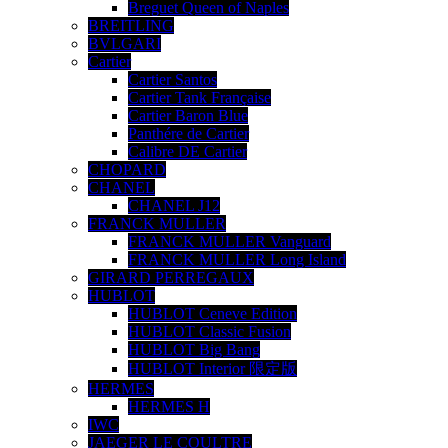
Breguet Queen of Naples
BREITLING
BVLGARI
Cartier
Cartier Santos
Cartier Tank Française
Cartier Baron Blue
Panthére de Cartier
Calibre DE Cartier
CHOPARD
CHANEL
CHANEL J12
FRANCK MULLER
FRANCK MULLER Vanguard
FRANCK MULLER Long Island
GIRARD PERREGAUX
HUBLOT
HUBLOT Ceneve Edition
HUBLOT Classic Fusion
HUBLOT Big Bang
HUBLOT Interior 限定版
HERMES
HERMES H
IWC
JAEGER LE COULTRE