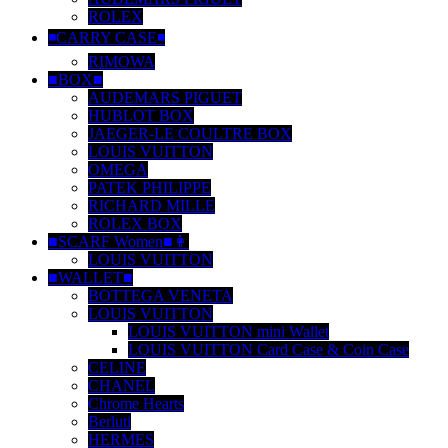
ROLEX
◾️CARRY CASE◾️
RIMOWA
■BOX■
AUDEMARS PIGUET
HUBLOT BOX
JAEGER-LE COULTRE BOX
LOUIS VUITTON
OMEGA
PATEK PHILIPPE
RICHARD MILLE
ROLEX BOX
■SCARF Women■👩
LOUIS VUITTON
■WALLET■
BOTTEGA VENETA
LOUIS VUITTON
LOUIS VUITTON mini Wallet
LOUIS VUITTON Card Case & Coin Case
CELINE
CHANEL
Chrome Hearts
Berluti
HERMES