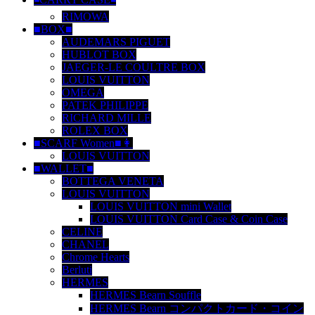
RIMOWA
■BOX■
AUDEMARS PIGUET
HUBLOT BOX
JAEGER-LE COULTRE BOX
LOUIS VUITTON
OMEGA
PATEK PHILIPPE
RICHARD MILLE
ROLEX BOX
■SCARF Women■👩
LOUIS VUITTON
■WALLET■
BOTTEGA VENETA
LOUIS VUITTON
LOUIS VUITTON mini Wallet
LOUIS VUITTON Card Case & Coin Case
CELINE
CHANEL
Chrome Hearts
Berluti
HERMES
HERMES Bearn Souffle
HERMES Bearn コンパクトカード・コイン