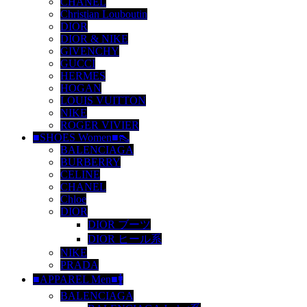
CHANEL
Christian Louboutin
DIOR
DIOR & NIKE
GIVENCHY
GUCCI
HERMES
HOGAN
LOUIS VUITTON
NIKE
ROGER VIVIER
■SHOES Women■👠
BALENCIAGA
BURBERRY
CELINE
CHANEL
Chloe
DIOR
DIOR ブーツ
DIOR ヒール系
NIKE
PRADA
■APPAREL Men■🚹
BALENCIAGA