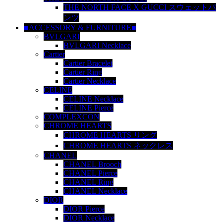
THE NORTH FACE X GUCCI スウェットパ
ンツ
■ACCESSORY & FURNITURE■
BVLGARI
BVLGARI Necklace
Cartier
Cartier Bracelet
Cartier Ring
Cartier Necklace
CELINE
CELINE Necklace
CELINE Pierce
COMPLEXCON
CHROME HEARTS
CHROME HEARTS リング
CHROME HEARTS ネックレス
CHANEL
CHANEL Brooch
CHANEL Pierce
CHANEL Ring
CHANEL Necklace
DIOR
DIOR Pierce
DIOR Necklace