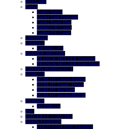
BVLGARI
Cartier
Cartier Santos
Cartier Tank Française
Cartier Baron Blue
Panthére de Cartier
Calibre DE Cartier
CHOPARD
CHANEL
CHANEL J12
FRANCK MULLER
FRANCK MULLER Vanguard
FRANCK MULLER Long Island
GIRARD PERREGAUX
HUBLOT
HUBLOT Ceneve Edition
HUBLOT Classic Fusion
HUBLOT Big Bang
HUBLOT Interior 限定版
HERMES
HERMES H
IWC
JAEGER LE COULTRE
LOUIS VUITTON
LOUIS VUITTON Tourbillon