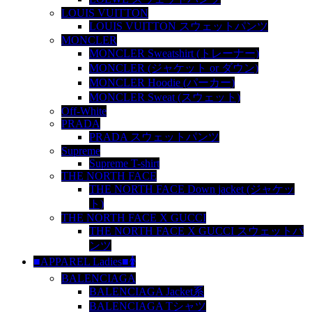
LOUIS VUITTON
LOUIS VUITTON スウェットパンツ
MONCLER
MONCLER Sweatshirt (トレーナー)
MONCLER (ジャケット or ダウン)
MONCLER Hoodie (パーカー)
MONCLER Sweat (スウェット)
Off-White
PRADA
PRADA スウェットパンツ
Supreme
Supreme T-shirt
THE NORTH FACE
THE NORTH FACE Down jacket (ジャケッ
ト)
THE NORTH FACE X GUCCI
THE NORTH FACE X GUCCI スウェットパ
ンツ
■APPAREL Ladies■🚺
BALENCIAGA
BALENCIAGA Jacket系
BALENCIAGA Tシャツ