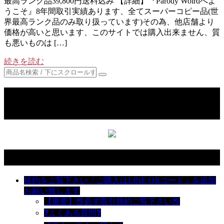
最高ランク品39,800円送料込み 【詳細】『Parody Wolrdへよ
うこそ』8年間取引実績あります、全てスーパーコピー品(世
界最高ランク品のみ取り扱っています)その為、他店舗より
価格が高いと思います、このサイトでは購入出来ません、質
も悪いものは […]
続きを読む
ご購入ご希望の場合LINE QRコードを
追加お願い致します
カテゴリー
規約をご覧下さい「ご購入はLINE QRコード」を追加
お願い致します
【重要】📕必ず取引規約ご覧下さい📕
❓よくある質問❓