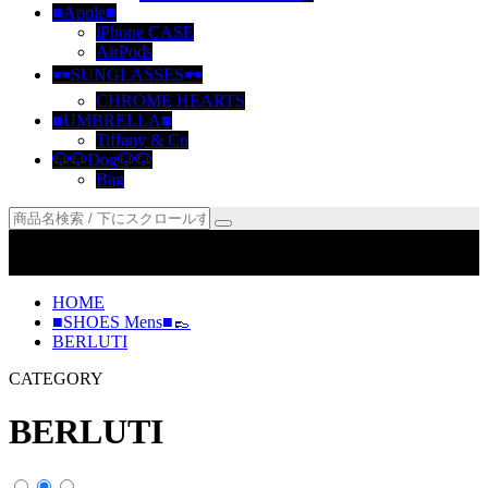
■Apple■
iPhone CASE
AirPods
🕶SUNGLASSES🕶
CHROME HEARTS
■UMBRELLA■
Tiffany & Co
🐶🐶Dog🐶🐶
Bag
『2015年開業』日本人が運営しております 「安心取引でき
ます」1点づつ受注発注『開業から金銭トラブル0件です』
HOME
■SHOES Mens■👞
BERLUTI
CATEGORY
BERLUTI