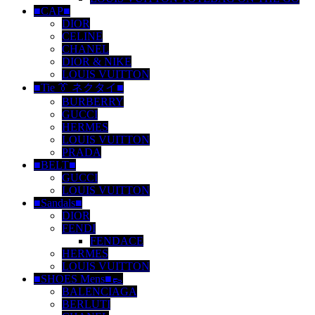
■CAP■
DIOR
CELINE
CHANEL
DIOR & NIKE
LOUIS VUITTON
■Tie 👔 ネクタイ■
BURBERRY
GUCCI
HERMES
LOUIS VUITTON
PRADA
■BELT■
GUCCI
LOUIS VUITTON
■Sandals■
DIOR
FENDI
FENDACE
HERMES
LOUIS VUITTON
■SHOES Mens■👞
BALENCIAGA
BERLUTI