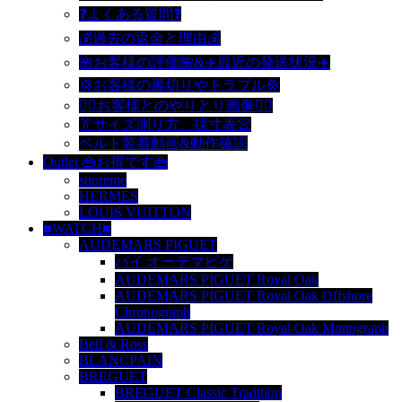
❓よくある質問❓
💰過去の返金と理由💰
🌺お客様の評価🌺&✈️最近の発送状況✈️
💢お客様の裏切りやトラブル💢
🙆‍♀️お客様とのやりとり画像🙆‍♂️
👔サイズ測り方、採寸表👚
ベルト装着動画&動作確認
Outlet 👜お得です👜
supreme
HERMES
LOUIS VUITTON
■WATCH■
AUDEMARS PIGUET
バイ オーデマピゲ
AUDEMARS PIGUET Royal Oak
AUDEMARS PIGUET Royal Oak Offshore
Chronograph
AUDEMARS PIGUET Royal Oak Monograph
Bell & Ross
BLANCPAIN
BREGUET
BREGUET Classic Tradition