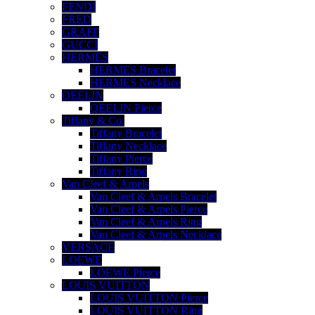
FENDI
FRED
GRAFF
GUCCI
HERMES
HERMES Bracelet
HERMES Necklace
QEELIN
QEELIN Pierce
Tiffany & Co.
Tiffany Bracelet
Tiffany Necklace
Tiffany Pierce
Tiffany Ring
Van Cleef & Arpels
Van Cleef & Arpels Bracelet
Van Cleef & Arpels Pierce
Van Cleef & Arpels Ring
Van Cleef & Arpels Necklace
VERSACE
LOEWE
LOEWE Pierce
LOUIS VUITTON
LOUIS VUITTON Pierce
LOUIS VUITTON Ring