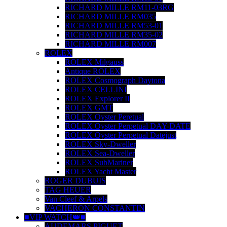
RICHARD MILLE RM11-03RG
RICHARD MILLE RM035
RICHARD MILLE RM53-01
RICHARD MILLE RM35-02
RICHARD MILLE RM007
ROLEX
ROLEX Milgauss
Antique ROLEX
ROLEX Cosmograph Daytona
ROLEX CELLINI
ROLEX Explorer II
ROLEX GMT
ROLEX Oyster Peretual
ROLEX Oyster Perpetual DAY-DATE
ROLEX Oyster Perpetual Datejust
ROLEX Sky-Dweller
ROLEX Sea-Dweller
ROLEX SubMariner
ROLEX Yacht Master
ROGER DUBUIS
TAG HEUER
Van Cleef & Arpels
VACHERON CONSTANTIN
■VIP WATCH👑■
AUDEMARS PIGUET