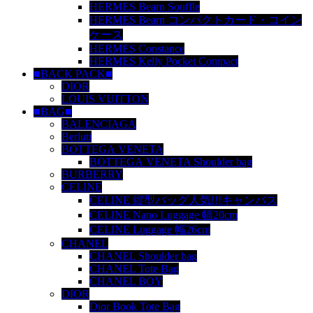
HERMES Bearn Souffle
HERMES Bearn コンパクトカード・コイン
ケース
HERMES Constance
HERMES Kelly Pocket Compact
■BACK PACK■
DIOR
LOUIS VUITTON
■BAG■
BALENCIAGA
Berluti
BOTTEGA VENETA
BOTTEGA VENETA Shoulder bag
BURBERRY
CELINE
CELINE 縦型バッグ人気!!!キャンバス
CELINE Nano Luggage 幅20cm
CELINE Luggage 幅26cm
CHANEL
CHANEL Shoulder bag
CHANEL Tote Bag
CHANEL BOY
DIOR
Dior Book Tote Bag