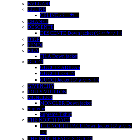
BVLGARI
CELINE
CELINE パーカー
CHANEL
DESCENTE
DESCENTE Down jacket (ジャケット)
DIOR
FENDI
FILA
FILA Down jacket
GUCCI
GUCCI × ADIDAS
GUCCI Tシャツ
GUCCI Jacket (ジャケット)
GIVENCHY
LOUIS VUITTON
MONCLER
MONCLER Down jacket
Supreme
Supreme T-shirt
THE NORTH FACE
THE NORTH FACE Down jacket (ジャケッ
ト)
THE NORTH FACE X GUCCI