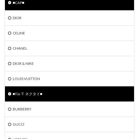
■CAP■
DIOR
CELINE
CHANEL
DIOR & NIKE
LOUIS VUITTON
■Tie 👔 ネクタイ■
BURBERRY
GUCCI