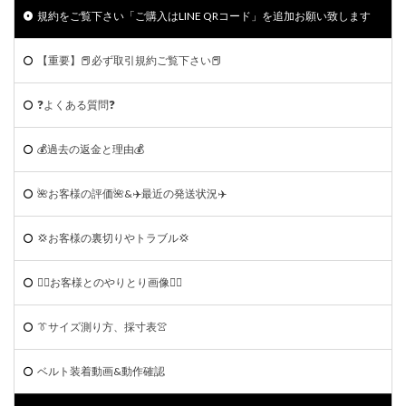
規約をご覧下さい「ご購入はLINE QRコード」を追加お願い致します
【重要】📕必ず取引規約ご覧下さい📕
❓よくある質問❓
💰過去の返金と理由💰
🌺お客様の評価🌺&✈️最近の発送状況✈️
💢お客様の裏切りやトラブル💢
🙆‍♀️お客様とのやりとり画像🙆‍♂️
👔サイズ測り方、採寸表👚
ベルト装着動画&動作確認