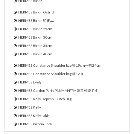
HERMES Birkin
HERMES Birkin Ostrich
HERMES Birkin 鰐皮🐊
HERMES Birkin 25cm
HERMES Birkin 30cm
HERMES Birkin 35cm
HERMES Birkin 40cm
HERMES Constance Shoulder bag 幅19cm〜幅24cm
HERMES Constance Shoulder bag 幅12.4
HERMES Evelyn
HERMES Garden Party PM/MM/PTM製造可能です
HERMES Kelly Depesh Clutch Bag
HERMES Kelly
HERMES Kelly Lakis
HERMES Picotin Lock