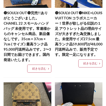
🔴SOUL’d OUT🔴完売!!あり
🔴SOUL’d OUT🔴NIKE×LOUIS
がとうございました。
VUITTON コラボスニーカ
CHANEL 22 スモール ハンド
ー！世界が欲しがる伝説の１
バッグ 未使用です。常連様か
足 アウトレット品の理由サイ
らのキャンセル商品、新品傷
ズが大きすぎた為交換しまし
なしです。35cm × 37cm ×
た。未使用サイズ27.5cm 最
7cm ( サイズ ) 最高ランク品
高ランク品59,800円が48,000
95,000円送料込みです。2〜3
円送料込みで、販売予定で
日間でお届けできます。国内
す。限定一足になります。
発送いたします。
続きを読む
続きを読む