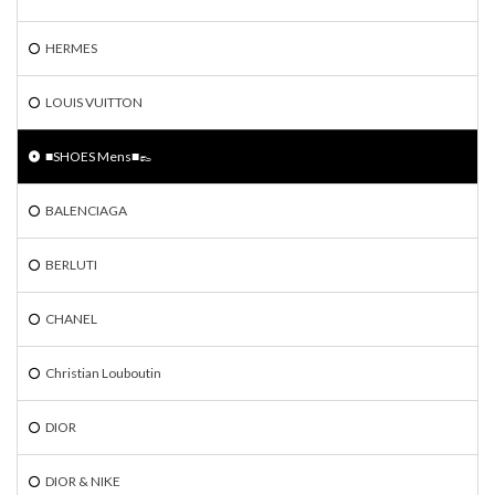
HERMES
LOUIS VUITTON
■SHOES Mens■👞
BALENCIAGA
BERLUTI
CHANEL
Christian Louboutin
DIOR
DIOR & NIKE