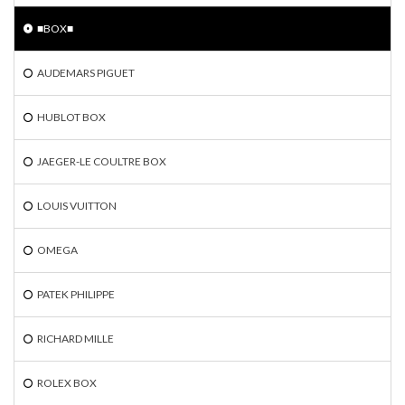
■BOX■
AUDEMARS PIGUET
HUBLOT BOX
JAEGER-LE COULTRE BOX
LOUIS VUITTON
OMEGA
PATEK PHILIPPE
RICHARD MILLE
ROLEX BOX