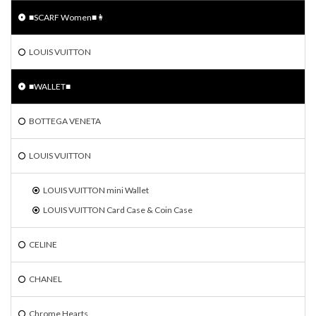
■SCARF Women■👩
LOUIS VUITTON
■WALLET■
BOTTEGA VENETA
LOUIS VUITTON
LOUIS VUITTON mini Wallet
LOUIS VUITTON Card Case & Coin Case
CELINE
CHANEL
Chrome Hearts