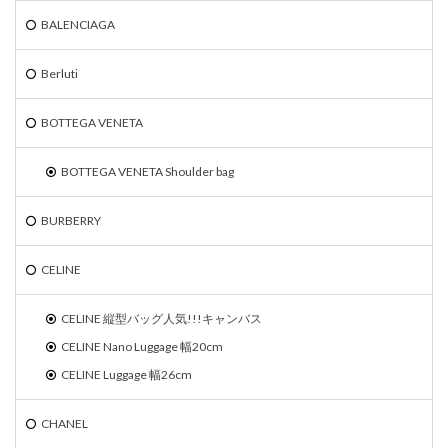
BALENCIAGA
Berluti
BOTTEGA VENETA
BOTTEGA VENETA Shoulder bag
BURBERRY
CELINE
CELINE 縦型バッグ人気!!!キャンバス
CELINE Nano Luggage 幅20cm
CELINE Luggage 幅26cm
CHANEL