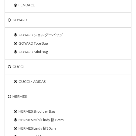
FENDACE
GOYARD
GOYARD ショルダーバッグ
GOYARD Tote Bag
GOYARD Mini Bag
GUCCI
GUCCI × ADIDAS
HERMES
HERMES Shoulder Bag
HERMES Mini Lindy 幅19cm
HERMES Lindy 幅30cm