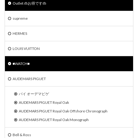
Outlet 👜お得です👜
supreme
HERMES
LOUIS VUITTON
■WATCH■
AUDEMARS PIGUET
バイ オーデマピゲ
AUDEMARS PIGUET Royal Oak
AUDEMARS PIGUET Royal Oak Offshore Chronograph
AUDEMARS PIGUET Royal Oak Monograph
Bell & Ross