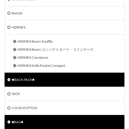
Berluti
HERMES
HERMES Bearn Souffle
HERMES Bearn コンパクトカード・コインケース
HERMES Constance
HERMES Kelly Pocket Compact
■BACK PACK■
DIOR
LOUIS VUITTON
■BAG■