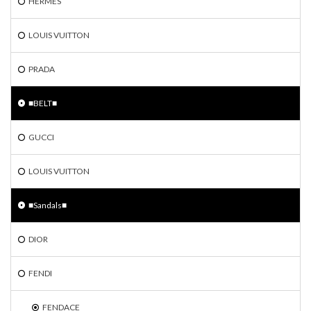
HERMES
LOUIS VUITTON
PRADA
■BELT■
GUCCI
LOUIS VUITTON
■Sandals■
DIOR
FENDI
FENDACE