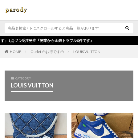
発注『開業から金銭トラブル0件です』
Outlet 👜お得です👜
LOUIS VUITTON
HOME
CATEGORY
LOUIS VUITTON