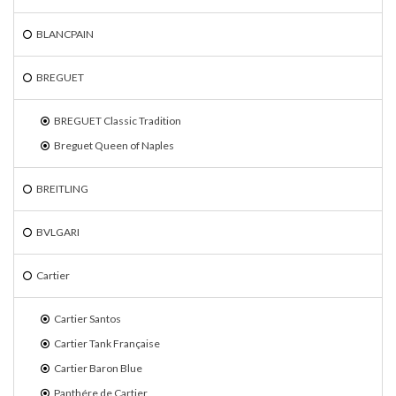
BLANCPAIN
BREGUET
BREGUET Classic Tradition
Breguet Queen of Naples
BREITLING
BVLGARI
Cartier
Cartier Santos
Cartier Tank Française
Cartier Baron Blue
Panthére de Cartier