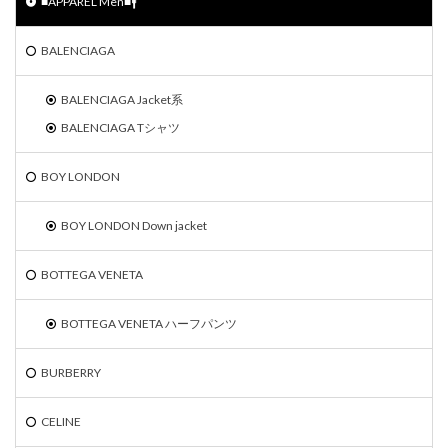
■APPAREL Men■🚹
BALENCIAGA
BALENCIAGA Jacket系
BALENCIAGA Tシャツ
BOY LONDON
BOY LONDON Down jacket
BOTTEGA VENETA
BOTTEGA VENETA ハーフパンツ
BURBERRY
CELINE