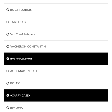
ROGER DUBUIS
TAG HEUER
Van Cleef & Arpels
VACHERON CONSTANTIN
■VIP WATCH👑■
AUDEMARS PIGUET
ROLEX
◾️CARRY CASE◾️
RIMOWA