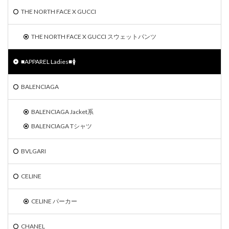
THE NORTH FACE X GUCCI
THE NORTH FACE X GUCCI スウェットパンツ
■APPAREL Ladies■🚺
BALENCIAGA
BALENCIAGA Jacket系
BALENCIAGA Tシャツ
BVLGARI
CELINE
CELINE パーカー
CHANEL