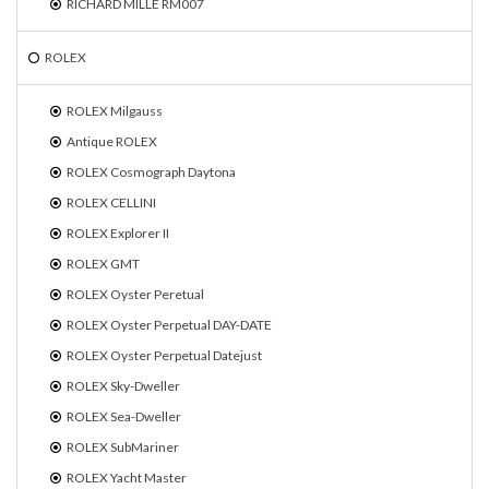
RICHARD MILLE RM007
ROLEX
ROLEX Milgauss
Antique ROLEX
ROLEX Cosmograph Daytona
ROLEX CELLINI
ROLEX Explorer II
ROLEX GMT
ROLEX Oyster Peretual
ROLEX Oyster Perpetual DAY-DATE
ROLEX Oyster Perpetual Datejust
ROLEX Sky-Dweller
ROLEX Sea-Dweller
ROLEX SubMariner
ROLEX Yacht Master