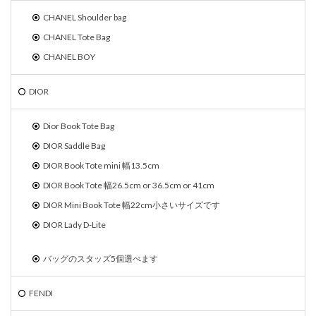
CHANEL Shoulder bag
CHANEL Tote Bag
CHANEL BOY
DIOR
Dior Book Tote Bag
DIOR Saddle Bag
DIOR Book Tote mini 幅13.5cm
DIOR Book Tote 幅26.5cm or 36.5cm or 41cm
DIOR Mini Book Tote 幅22cm小さいサイズです
DIOR Lady D-Lite
バッグのスタッズ5個選べます
FENDI