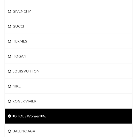
GIVENCHY
GUCCI
HERMES
HOGAN
LOUIS VUITTON
NIKE
ROGER VIVIER
■SHOES Women■👠
BALENCIAGA