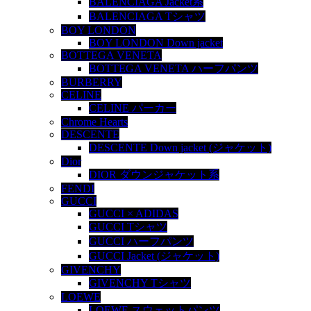
BALENCIAGA Jacket系
BALENCIAGA Tシャツ
BOY LONDON
BOY LONDON Down jacket
BOTTEGA VENETA
BOTTEGA VENETA ハーフパンツ
BURBERRY
CELINE
CELINE パーカー
Chrome Hearts
DESCENTE
DESCENTE Down jacket (ジャケット)
Dior
DIOR ダウンジャケット系
FENDI
GUCCI
GUCCI × ADIDAS
GUCCI Tシャツ
GUCCI ハーフパンツ
GUCCI Jacket (ジャケット)
GIVENCHY
GIVENCHY Tシャツ
LOEWE
LOEWE スウェットパンツ