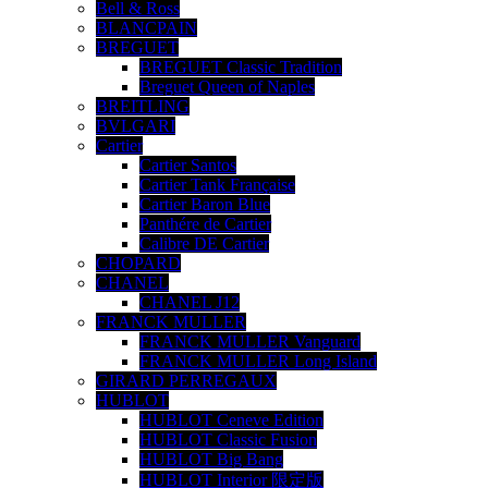
Bell & Ross
BLANCPAIN
BREGUET
BREGUET Classic Tradition
Breguet Queen of Naples
BREITLING
BVLGARI
Cartier
Cartier Santos
Cartier Tank Française
Cartier Baron Blue
Panthére de Cartier
Calibre DE Cartier
CHOPARD
CHANEL
CHANEL J12
FRANCK MULLER
FRANCK MULLER Vanguard
FRANCK MULLER Long Island
GIRARD PERREGAUX
HUBLOT
HUBLOT Ceneve Edition
HUBLOT Classic Fusion
HUBLOT Big Bang
HUBLOT Interior 限定版