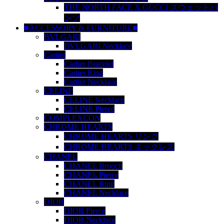
THE NORTH FACE X GUCCI スウェットパ
ンツ
■ACCESSORY & FURNITURE■
BVLGARI
BVLGARI Necklace
Cartier
Cartier Bracelet
Cartier Ring
Cartier Necklace
CELINE
CELINE Necklace
CELINE Pierce
COMPLEXCON
CHROME HEARTS
CHROME HEARTS リング
CHROME HEARTS ネックレス
CHANEL
CHANEL Brooch
CHANEL Pierce
CHANEL Ring
CHANEL Necklace
DIOR
DIOR Pierce
DIOR Necklace