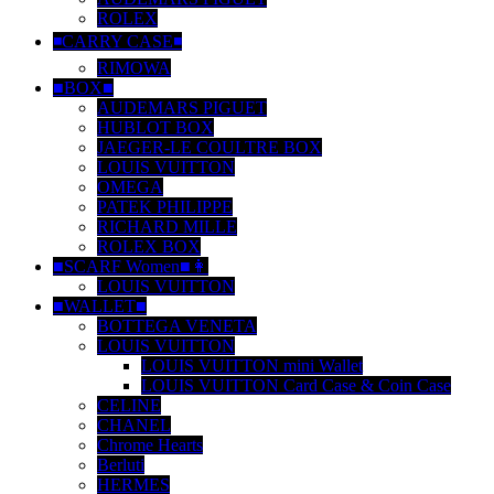
ROLEX
◾️CARRY CASE◾️
RIMOWA
■BOX■
AUDEMARS PIGUET
HUBLOT BOX
JAEGER-LE COULTRE BOX
LOUIS VUITTON
OMEGA
PATEK PHILIPPE
RICHARD MILLE
ROLEX BOX
■SCARF Women■👩
LOUIS VUITTON
■WALLET■
BOTTEGA VENETA
LOUIS VUITTON
LOUIS VUITTON mini Wallet
LOUIS VUITTON Card Case & Coin Case
CELINE
CHANEL
Chrome Hearts
Berluti
HERMES