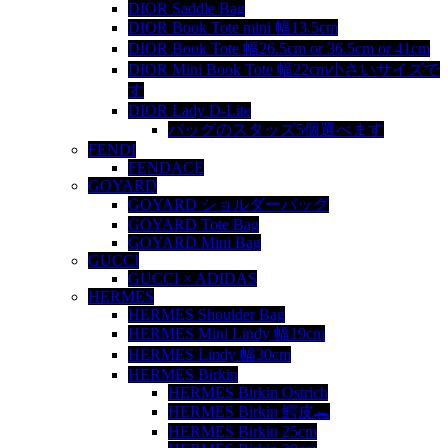
DIOR Saddle Bag
DIOR Book Tote mini 幅13.5cm
DIOR Book Tote 幅26.5cm or 36.5cm or 41cm
DIOR Mini Book Tote 幅22cm小さいサイズで
す
DIOR Lady D-Lite
バッグのスタッズ5個選べます
FENDI
FENDACE
GOYARD
GOYARD ショルダーバッグ
GOYARD Tote Bag
GOYARD Mini Bag
GUCCI
GUCCI × ADIDAS
HERMES
HERMES Shoulder Bag
HERMES Mini Lindy 幅19cm
HERMES Lindy 幅30cm
HERMES Birkin
HERMES Birkin Ostrich
HERMES Birkin 鰐皮🐊
HERMES Birkin 25cm