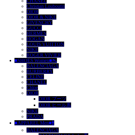
CHANEL
Christian Louboutin
DIOR
DIOR & NIKE
GIVENCHY
GUCCI
HERMES
HOGAN
LOUIS VUITTON
NIKE
ROGER VIVIER
■SHOES Women■👠
BALENCIAGA
BURBERRY
CELINE
CHANEL
Chloe
DIOR
DIOR ブーツ
DIOR ヒール系
NIKE
PRADA
■APPAREL Men■🚹
BALENCIAGA