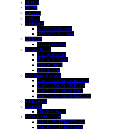
FENDI
FRED
GRAFF
GUCCI
HERMES
HERMES Bracelet
HERMES Necklace
QEELIN
QEELIN Pierce
Tiffany & Co.
Tiffany Bracelet
Tiffany Necklace
Tiffany Pierce
Tiffany Ring
Van Cleef & Arpels
Van Cleef & Arpels Bracelet
Van Cleef & Arpels Pierce
Van Cleef & Arpels Ring
Van Cleef & Arpels Necklace
VERSACE
LOEWE
LOEWE Pierce
LOUIS VUITTON
LOUIS VUITTON Pierce
LOUIS VUITTON Ring