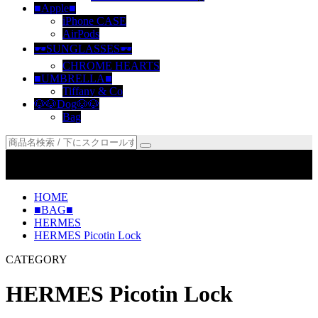
■Apple■
iPhone CASE
AirPods
🕶SUNGLASSES🕶
CHROME HEARTS
■UMBRELLA■
Tiffany & Co
🐶🐶Dog🐶🐶
Bag
『2015年開業』日本人が運営しております 「安心取引でき
ます」1点づつ受注発注『開業から金銭トラブル0件です』
HOME
■BAG■
HERMES
HERMES Picotin Lock
CATEGORY
HERMES Picotin Lock