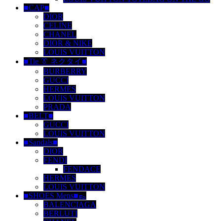
■CAP■
DIOR
CELINE
CHANEL
DIOR & NIKE
LOUIS VUITTON
■Tie 👔 ネクタイ■
BURBERRY
GUCCI
HERMES
LOUIS VUITTON
PRADA
■BELT■
GUCCI
LOUIS VUITTON
■Sandals■
DIOR
FENDI
FENDACE
HERMES
LOUIS VUITTON
■SHOES Mens■👞
BALENCIAGA
BERLUTI