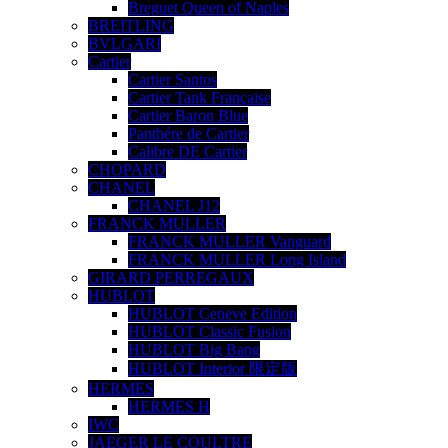
Breguet Queen of Naples
BREITLING
BVLGARI
Cartier
Cartier Santos
Cartier Tank Française
Cartier Baron Blue
Panthére de Cartier
Calibre DE Cartier
CHOPARD
CHANEL
CHANEL J12
FRANCK MULLER
FRANCK MULLER Vanguard
FRANCK MULLER Long Island
GIRARD PERREGAUX
HUBLOT
HUBLOT Ceneve Edition
HUBLOT Classic Fusion
HUBLOT Big Bang
HUBLOT Interior 限定版
HERMES
HERMES H
IWC
JAEGER LE COULTRE