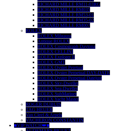
RICHARD MILLE RM11-03RG
RICHARD MILLE RM035
RICHARD MILLE RM53-01
RICHARD MILLE RM35-02
RICHARD MILLE RM007
ROLEX
ROLEX Milgauss
Antique ROLEX
ROLEX Cosmograph Daytona
ROLEX CELLINI
ROLEX Explorer II
ROLEX GMT
ROLEX Oyster Peretual
ROLEX Oyster Perpetual DAY-DATE
ROLEX Oyster Perpetual Datejust
ROLEX Sky-Dweller
ROLEX Sea-Dweller
ROLEX SubMariner
ROLEX Yacht Master
ROGER DUBUIS
TAG HEUER
Van Cleef & Arpels
VACHERON CONSTANTIN
■VIP WATCH👑■
AUDEMARS PIGUET