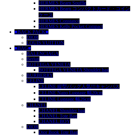
HERMES Bearn Souffle
HERMES Bearn コンパクトカード・コイン
ケース
HERMES Constance
HERMES Kelly Pocket Compact
■BACK PACK■
DIOR
LOUIS VUITTON
■BAG■
BALENCIAGA
Berluti
BOTTEGA VENETA
BOTTEGA VENETA Shoulder bag
BURBERRY
CELINE
CELINE 縦型バッグ人気!!!キャンバス
CELINE Nano Luggage 幅20cm
CELINE Luggage 幅26cm
CHANEL
CHANEL Shoulder bag
CHANEL Tote Bag
CHANEL BOY
DIOR
Dior Book Tote Bag