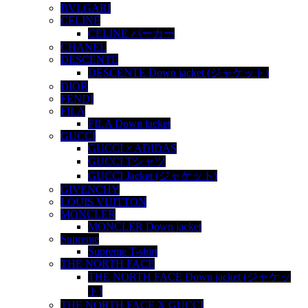
BVLGARI
CELINE
CELINE パーカー
CHANEL
DESCENTE
DESCENTE Down jacket (ジャケット)
DIOR
FENDI
FILA
FILA Down jacket
GUCCI
GUCCI × ADIDAS
GUCCI Tシャツ
GUCCI Jacket (ジャケット)
GIVENCHY
LOUIS VUITTON
MONCLER
MONCLER Down jacket
Supreme
Supreme T-shirt
THE NORTH FACE
THE NORTH FACE Down jacket (ジャケッ
ト)
THE NORTH FACE X GUCCI