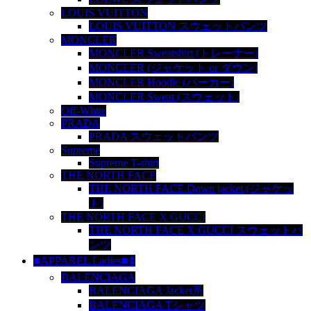
LOUIS VUITTON
LOUIS VUITTON スウェットパンツ
MONCLER
MONCLER Sweatshirt (トレーナー)
MONCLER (ジャケット or ダウン)
MONCLER Hoodie (パーカー)
MONCLER Sweat (スウェット)
Off-White
PRADA
PRADA スウェットパンツ
Supreme
Supreme T-shirt
THE NORTH FACE
THE NORTH FACE Down jacket (ジャケッ
ト)
THE NORTH FACE X GUCCI
THE NORTH FACE X GUCCI スウェットパ
ンツ
■APPAREL Ladies■🚺
BALENCIAGA
BALENCIAGA Jacket系
BALENCIAGA Tシャツ