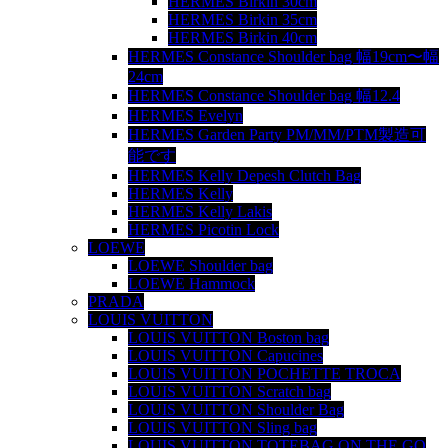
HERMES Birkin 30cm
HERMES Birkin 35cm
HERMES Birkin 40cm
HERMES Constance Shoulder bag 幅19cm〜幅
24cm
HERMES Constance Shoulder bag 幅12.4
HERMES Evelyn
HERMES Garden Party PM/MM/PTM製造可
能です
HERMES Kelly Depesh Clutch Bag
HERMES Kelly
HERMES Kelly Lakis
HERMES Picotin Lock
LOEWE
LOEWE Shoulder bag
LOEWE Hammock
PRADA
LOUIS VUITTON
LOUIS VUITTON Boston bag
LOUIS VUITTON Capucines
LOUIS VUITTON POCHETTE TROCA
LOUIS VUITTON Scratch bag
LOUIS VUITTON Shoulder Bag
LOUIS VUITTON Sling bag
LOUIS VUITTON TOTEBAG ON THE GO