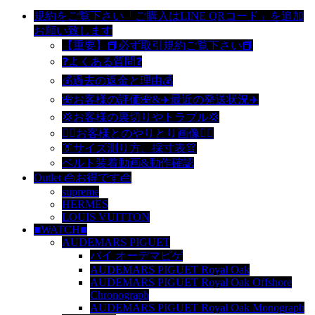
規約をご覧下さい「ご購入はLINE QRコード」を追加
お願い致します
【重要】📕必ず取引規約ご覧下さい📕
❓よくある質問❓
💰過去の返金と理由💰
🌺お客様の評価🌺&✈️最近の発送状況✈️
💢お客様の裏切りやトラブル💢
🙆‍♀️お客様とのやりとり画像🙆‍♂️
👔サイズ測り方、採寸表👚
ベルト装着動画&動作確認
Outlet 👜お得です👜
supreme
HERMES
LOUIS VUITTON
■WATCH■
AUDEMARS PIGUET
バイ オーデマピゲ
AUDEMARS PIGUET Royal Oak
AUDEMARS PIGUET Royal Oak Offshore
Chronograph
AUDEMARS PIGUET Royal Oak Monograph