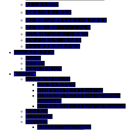
❓よくある質問❓
💰過去の返金と理由💰
🌺お客様の評価🌺&✈️最近の発送状況✈️
💢お客様の裏切りやトラブル💢
🙆‍♀️お客様とのやりとり画像🙆‍♂️
👔サイズ測り方、採寸表👚
ベルト装着動画&動作確認
Outlet 👜お得です👜
supreme
HERMES
LOUIS VUITTON
■WATCH■
AUDEMARS PIGUET
バイ オーデマピゲ
AUDEMARS PIGUET Royal Oak
AUDEMARS PIGUET Royal Oak Offshore
Chronograph
AUDEMARS PIGUET Royal Oak Monograph
Bell & Ross
BLANCPAIN
BREGUET
BREGUET Classic Tradition