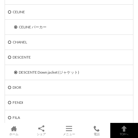
CELINE
CELINE パーカー
CHANEL
DESCENTE
DESCENTE Down jacket (ジャケット)
DIOR
FENDI
FILA
FILA Down jacket
ホーム
シェア
メニュー
電話
TOPへ