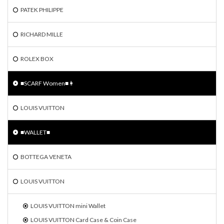
PATEK PHILIPPE
RICHARD MILLE
ROLEX BOX
■SCARF Women■👩
LOUIS VUITTON
■WALLET■
BOTTEGA VENETA
LOUIS VUITTON
LOUIS VUITTON mini Wallet
LOUIS VUITTON Card Case & Coin Case