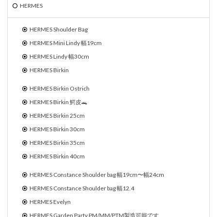
HERMES
HERMES Shoulder Bag
HERMES Mini Lindy 幅19cm
HERMES Lindy 幅30cm
HERMES Birkin
HERMES Birkin Ostrich
HERMES Birkin 鰐皮🐊
HERMES Birkin 25cm
HERMES Birkin 30cm
HERMES Birkin 35cm
HERMES Birkin 40cm
HERMES Constance Shoulder bag 幅19cm〜幅24cm
HERMES Constance Shoulder bag 幅12.4
HERMES Evelyn
HERMES Garden Party PM/MM/PTM製造可能です