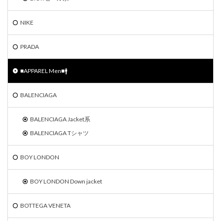
NIKE
PRADA
■APPAREL Men■🚹
BALENCIAGA
BALENCIAGA Jacket系
BALENCIAGA Tシャツ
BOY LONDON
BOY LONDON Down jacket
BOTTEGA VENETA