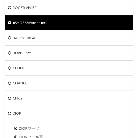
ROGER VIVIER
■SHOES Women■👠
BALENCIAGA
BURBERRY
CELINE
CHANEL
Chloe
DIOR
DIOR ブーツ
DIOR ヒール系