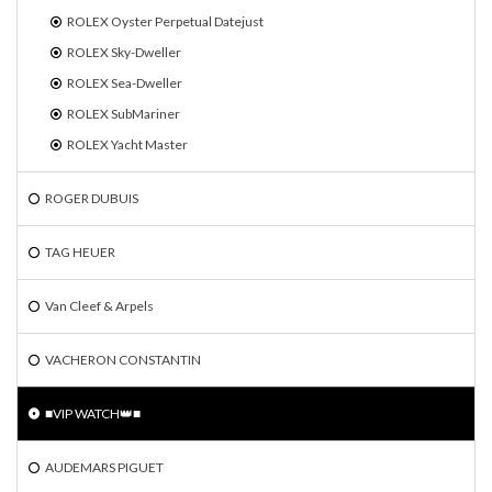
ROLEX Oyster Perpetual Datejust
ROLEX Sky-Dweller
ROLEX Sea-Dweller
ROLEX SubMariner
ROLEX Yacht Master
ROGER DUBUIS
TAG HEUER
Van Cleef & Arpels
VACHERON CONSTANTIN
■VIP WATCH👑■
AUDEMARS PIGUET