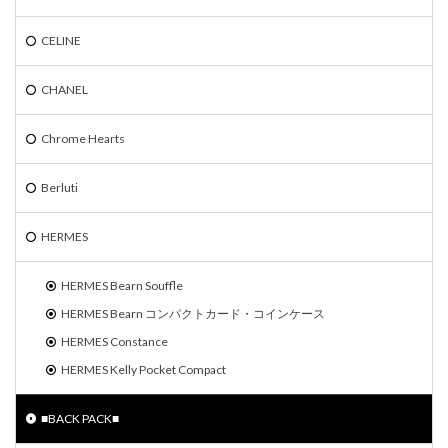
CELINE
CHANEL
Chrome Hearts
Berluti
HERMES
HERMES Bearn Souffle
HERMES Bearn コンパクトカード・コインケース
HERMES Constance
HERMES Kelly Pocket Compact
■BACK PACK■