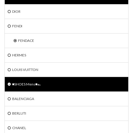
DIOR
FENDI
FENDACE
HERMES
LOUIS VUITTON
■SHOES Mens■👞
BALENCIAGA
BERLUTI
CHANEL