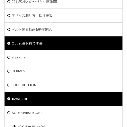
🙆‍♀️お客様とのやりとり画像🙆‍♂️
👔サイズ測り方、採寸表👚
ベルト装着動画&動作確認
Outlet 👜お得です👜
supreme
HERMES
LOUIS VUITTON
■WATCH■
AUDEMARS PIGUET
バイ オーデマピゲ