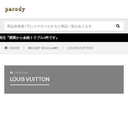
銭トラブル0件です』
■SCARF Women■👩
LOUIS VUITTON
HOME
CATEGORY
LOUIS VUITTON