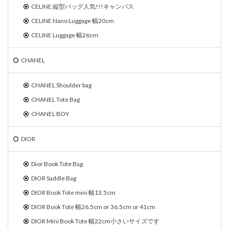
CELINE 縦型バッグ人気!!!キャンバス
CELINE Nano Luggage 幅20cm
CELINE Luggage 幅26cm
CHANEL
CHANEL Shoulder bag
CHANEL Tote Bag
CHANEL BOY
DIOR
Dior Book Tote Bag
DIOR Saddle Bag
DIOR Book Tote mini 幅13.5cm
DIOR Book Tote 幅26.5cm or 36.5cm or 41cm
DIOR Mini Book Tote 幅22cm小さいサイズです