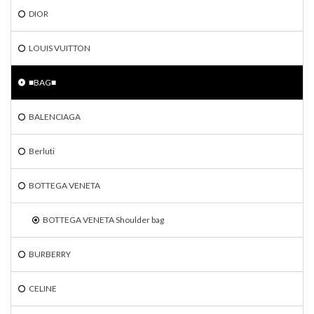
DIOR
LOUIS VUITTON
■BAG■
BALENCIAGA
Berluti
BOTTEGA VENETA
BOTTEGA VENETA Shoulder bag
BURBERRY
CELINE