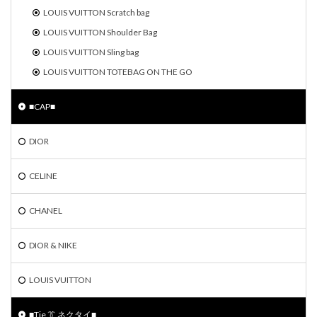
LOUIS VUITTON Scratch bag
LOUIS VUITTON Shoulder Bag
LOUIS VUITTON Sling bag
LOUIS VUITTON TOTEBAG ON THE GO
■CAP■
DIOR
CELINE
CHANEL
DIOR & NIKE
LOUIS VUITTON
■Tie 👔 ネクタイ■