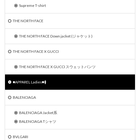
Supreme T-shirt
THE NORTH FACE
THE NORTH FACE Down jacket (ジャケット)
THE NORTH FACE X GUCCI
THE NORTH FACE X GUCCI スウェットパンツ
■APPAREL Ladies■🚺
BALENCIAGA
BALENCIAGA Jacket系
BALENCIAGA Tシャツ
BVLGARI