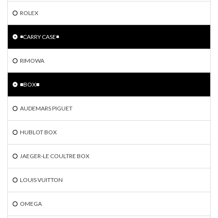
ROLEX
◾️CARRY CASE◾️
RIMOWA
■BOX■
AUDEMARS PIGUET
HUBLOT BOX
JAEGER-LE COULTRE BOX
LOUIS VUITTON
OMEGA