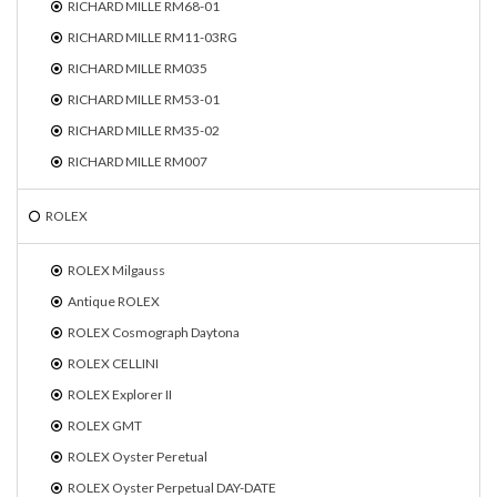
RICHARD MILLE RM68-01
RICHARD MILLE RM11-03RG
RICHARD MILLE RM035
RICHARD MILLE RM53-01
RICHARD MILLE RM35-02
RICHARD MILLE RM007
ROLEX
ROLEX Milgauss
Antique ROLEX
ROLEX Cosmograph Daytona
ROLEX CELLINI
ROLEX Explorer II
ROLEX GMT
ROLEX Oyster Peretual
ROLEX Oyster Perpetual DAY-DATE