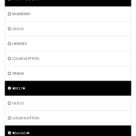
BURBERRY
GUCCI
HERMES
LOUIS VUITTON
PRADA
■BELT■
GUCCI
LOUIS VUITTON
■Sandals■