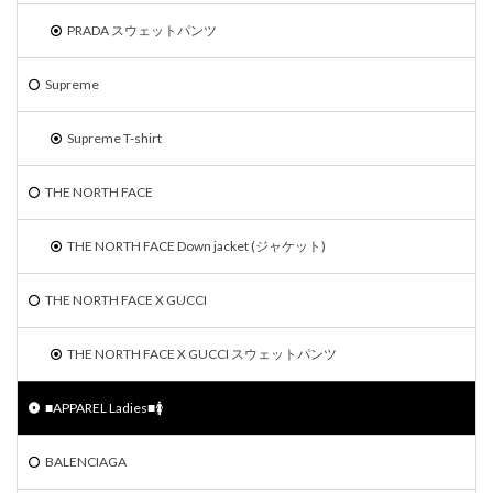
PRADA スウェットパンツ
Supreme
Supreme T-shirt
THE NORTH FACE
THE NORTH FACE Down jacket (ジャケット)
THE NORTH FACE X GUCCI
THE NORTH FACE X GUCCI スウェットパンツ
■APPAREL Ladies■🚺
BALENCIAGA