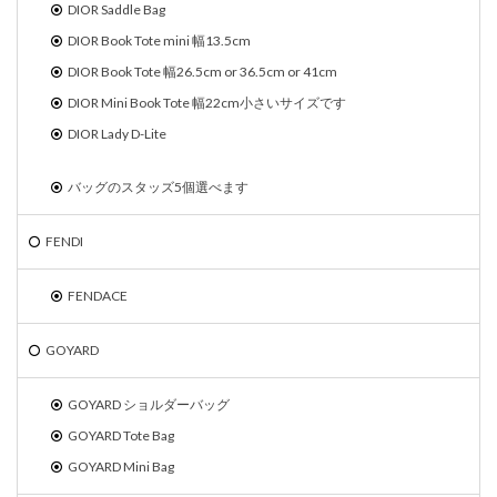
DIOR Saddle Bag
DIOR Book Tote mini 幅13.5cm
DIOR Book Tote 幅26.5cm or 36.5cm or 41cm
DIOR Mini Book Tote 幅22cm小さいサイズです
DIOR Lady D-Lite
バッグのスタッズ5個選べます
FENDI
FENDACE
GOYARD
GOYARD ショルダーバッグ
GOYARD Tote Bag
GOYARD Mini Bag