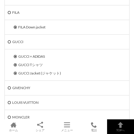
FILA
FILA Down jacket
GUCCI
GUCCI × ADIDAS
GUCCI Tシャツ
GUCCI Jacket (ジャケット)
GIVENCHY
LOUIS VUITTON
MONCLER
ホーム
シェア
メニュー
電話
TOPへ
MONCLER Down jacket