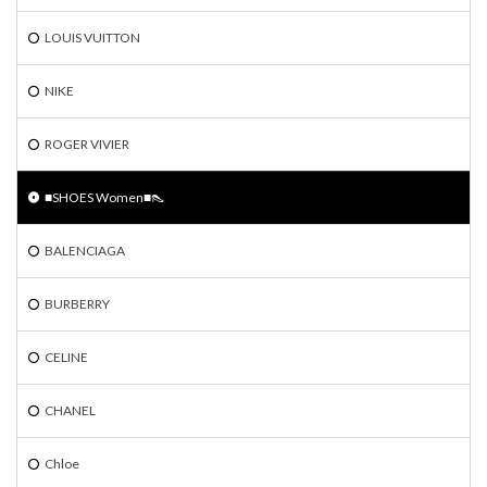
LOUIS VUITTON
NIKE
ROGER VIVIER
■SHOES Women■👠
BALENCIAGA
BURBERRY
CELINE
CHANEL
Chloe