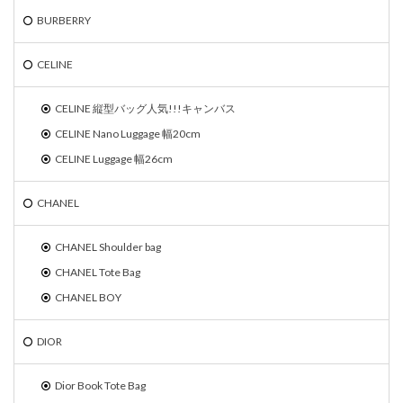
BURBERRY
CELINE
CELINE 縦型バッグ人気!!!キャンバス
CELINE Nano Luggage 幅20cm
CELINE Luggage 幅26cm
CHANEL
CHANEL Shoulder bag
CHANEL Tote Bag
CHANEL BOY
DIOR
Dior Book Tote Bag