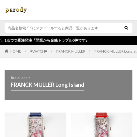
注『開業から金銭トラブル0件です』
■WATCH■
FRANCK MULLER
FRANCK MULLER Long Isl
HOME
CATEGORY
FRANCK MULLER Long Island