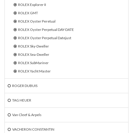
ROLEX Explorer II
ROLEX GMT
ROLEX Oyster Peretual
ROLEX Oyster Perpetual DAY-DATE
ROLEX Oyster Perpetual Datejust
ROLEX Sky-Dweller
ROLEX Sea-Dweller
ROLEX SubMariner
ROLEX Yacht Master
ROGER DUBUIS
TAG HEUER
Van Cleef & Arpels
VACHERON CONSTANTIN