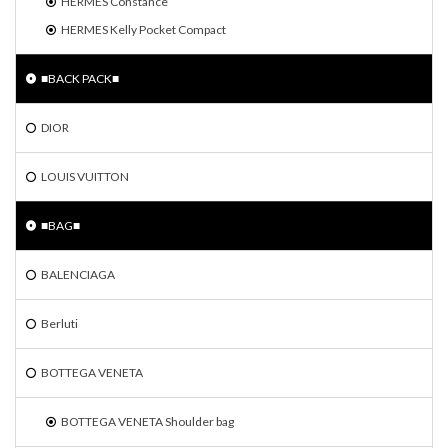
HERMES Constance
HERMES Kelly Pocket Compact
■BACK PACK■
DIOR
LOUIS VUITTON
■BAG■
BALENCIAGA
Berluti
BOTTEGA VENETA
BOTTEGA VENETA Shoulder bag