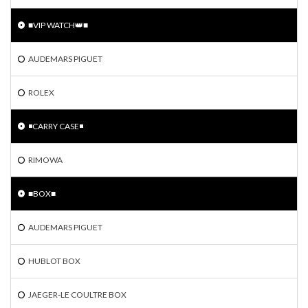
■VIP WATCH👑■
AUDEMARS PIGUET
ROLEX
◾️CARRY CASE◾️
RIMOWA
■BOX■
AUDEMARS PIGUET
HUBLOT BOX
JAEGER-LE COULTRE BOX