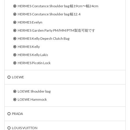
HERMES Constance Shoulder bag 幅19cm〜幅24cm
HERMES Constance Shoulder bag 幅12.4
HERMES Evelyn
HERMES Garden Party PM/MM/PTM製造可能です
HERMES Kelly Depesh Clutch Bag
HERMES Kelly
HERMES Kelly Lakis
HERMES Picotin Lock
LOEWE
LOEWE Shoulder bag
LOEWE Hammock
PRADA
LOUIS VUITTON