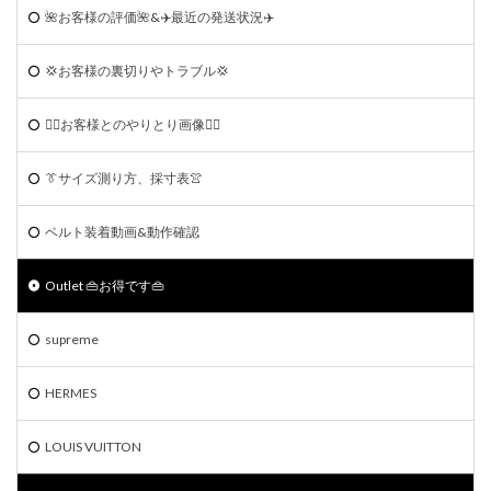
🌺お客様の評価🌺&✈️最近の発送状況✈️
💢お客様の裏切りやトラブル💢
🙆‍♀️お客様とのやりとり画像🙆‍♂️
👔サイズ測り方、採寸表👚
ベルト装着動画&動作確認
Outlet 👜お得です👜
supreme
HERMES
LOUIS VUITTON