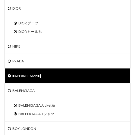
DIOR
DIOR ブーツ
DIOR ヒール系
NIKE
PRADA
■APPAREL Men■🚹
BALENCIAGA
BALENCIAGA Jacket系
BALENCIAGA Tシャツ
BOY LONDON