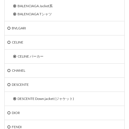
BALENCIAGA Jacket系
BALENCIAGA Tシャツ
BVLGARI
CELINE
CELINE パーカー
CHANEL
DESCENTE
DESCENTE Down jacket (ジャケット)
DIOR
FENDI