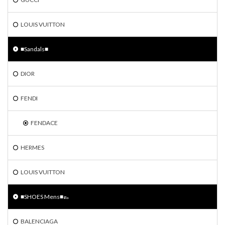
LOUIS VUITTON
■Sandals■
DIOR
FENDI
FENDACE
HERMES
LOUIS VUITTON
■SHOES Mens■👞
BALENCIAGA