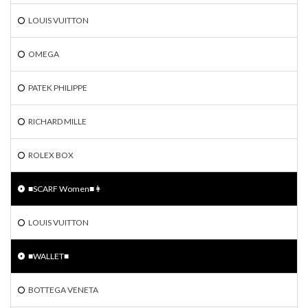
LOUIS VUITTON
OMEGA
PATEK PHILIPPE
RICHARD MILLE
ROLEX BOX
■SCARF Women■👩
LOUIS VUITTON
■WALLET■
BOTTEGA VENETA