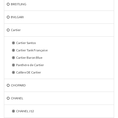
BREITLING
BVLGARI
Cartier
Cartier Santos
Cartier Tank Française
Cartier Baron Blue
Panthére de Cartier
Calibre DE Cartier
CHOPARD
CHANEL
CHANEL J12