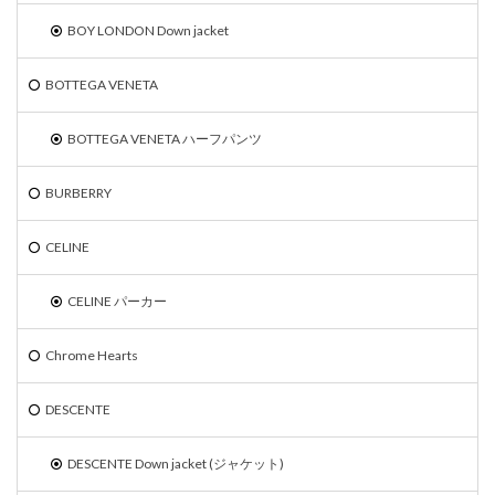
BOY LONDON Down jacket
BOTTEGA VENETA
BOTTEGA VENETA ハーフパンツ
BURBERRY
CELINE
CELINE パーカー
Chrome Hearts
DESCENTE
DESCENTE Down jacket (ジャケット)