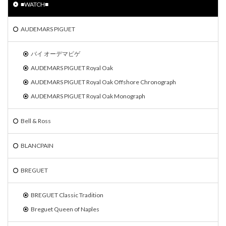
■WATCH■
AUDEMARS PIGUET
バイ オーデマピゲ
AUDEMARS PIGUET Royal Oak
AUDEMARS PIGUET Royal Oak Offshore Chronograph
AUDEMARS PIGUET Royal Oak Monograph
Bell & Ross
BLANCPAIN
BREGUET
BREGUET Classic Tradition
Breguet Queen of Naples