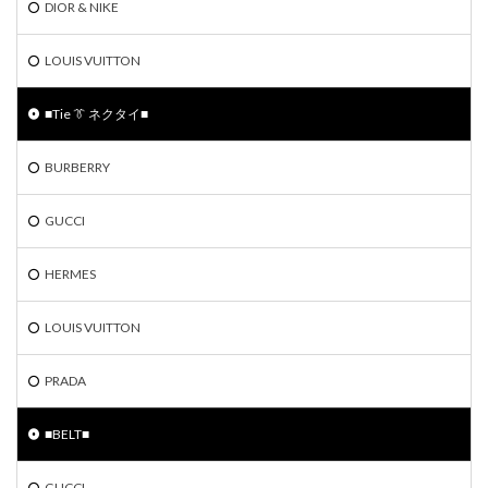
DIOR & NIKE
LOUIS VUITTON
■Tie 👔 ネクタイ■
BURBERRY
GUCCI
HERMES
LOUIS VUITTON
PRADA
■BELT■
GUCCI