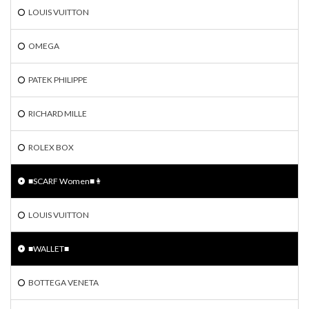
LOUIS VUITTON
OMEGA
PATEK PHILIPPE
RICHARD MILLE
ROLEX BOX
■SCARF Women■👩
LOUIS VUITTON
■WALLET■
BOTTEGA VENETA