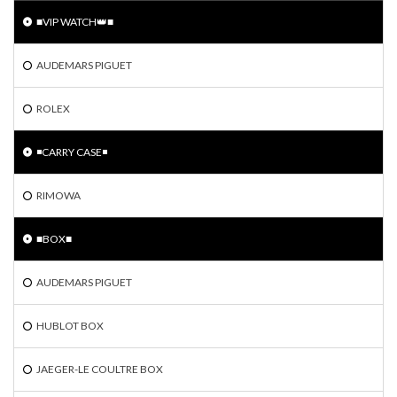
■VIP WATCH👑■
AUDEMARS PIGUET
ROLEX
◾️CARRY CASE◾️
RIMOWA
■BOX■
AUDEMARS PIGUET
HUBLOT BOX
JAEGER-LE COULTRE BOX