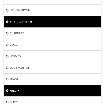
LOUIS VUITTON
■Tie 👔 ネクタイ■
BURBERRY
GUCCI
HERMES
LOUIS VUITTON
PRADA
■BELT■
GUCCI