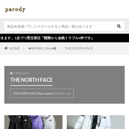
受注発注『開業から金銭トラブル0件です』
■APPAREL Men■🚹
THE NORTH FACE
HOME
CATEGORY
THE NORTH FACE
THE NORTH FACE Down jacket (ジャケット)