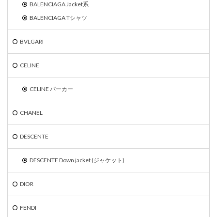
BALENCIAGA Jacket系
BALENCIAGA Tシャツ
BVLGARI
CELINE
CELINE パーカー
CHANEL
DESCENTE
DESCENTE Down jacket (ジャケット)
DIOR
FENDI