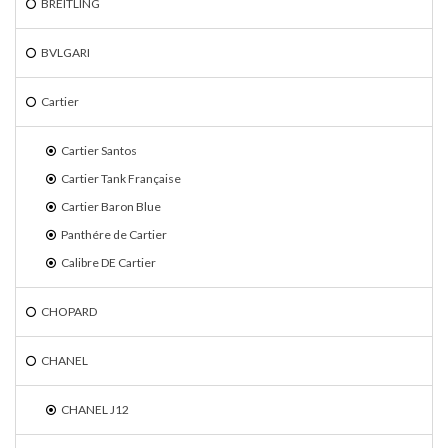
BREITLING
BVLGARI
Cartier
Cartier Santos
Cartier Tank Française
Cartier Baron Blue
Panthére de Cartier
Calibre DE Cartier
CHOPARD
CHANEL
CHANEL J12