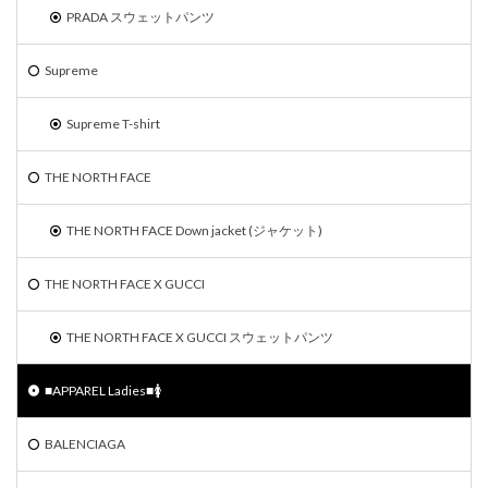
PRADA スウェットパンツ
Supreme
Supreme T-shirt
THE NORTH FACE
THE NORTH FACE Down jacket (ジャケット)
THE NORTH FACE X GUCCI
THE NORTH FACE X GUCCI スウェットパンツ
■APPAREL Ladies■🚺
BALENCIAGA