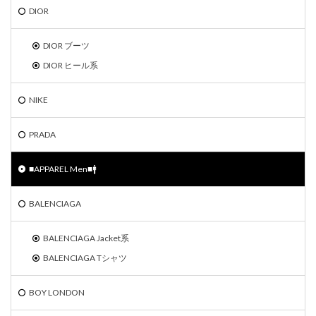
DIOR
DIOR ブーツ
DIOR ヒール系
NIKE
PRADA
■APPAREL Men■🚹
BALENCIAGA
BALENCIAGA Jacket系
BALENCIAGA Tシャツ
BOY LONDON