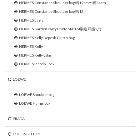
HERMES Constance Shoulder bag 幅19cm〜幅24cm
HERMES Constance Shoulder bag 幅12.4
HERMES Evelyn
HERMES Garden Party PM/MM/PTM製造可能です
HERMES Kelly Depesh Clutch Bag
HERMES Kelly
HERMES Kelly Lakis
HERMES Picotin Lock
LOEWE
LOEWE Shoulder bag
LOEWE Hammock
PRADA
LOUIS VUITTON