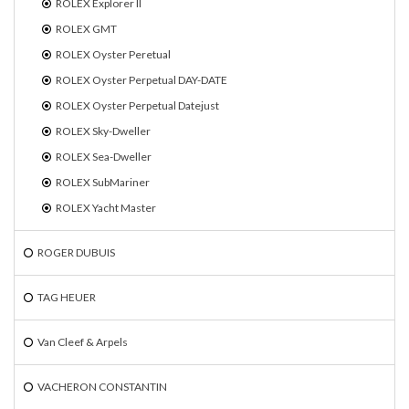
ROLEX Explorer II
ROLEX GMT
ROLEX Oyster Peretual
ROLEX Oyster Perpetual DAY-DATE
ROLEX Oyster Perpetual Datejust
ROLEX Sky-Dweller
ROLEX Sea-Dweller
ROLEX SubMariner
ROLEX Yacht Master
ROGER DUBUIS
TAG HEUER
Van Cleef & Arpels
VACHERON CONSTANTIN