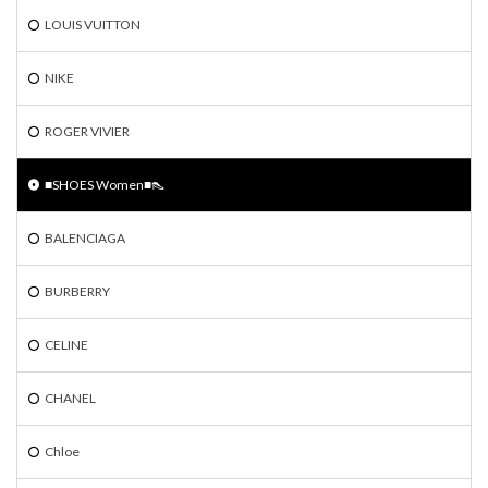
LOUIS VUITTON
NIKE
ROGER VIVIER
■SHOES Women■👠
BALENCIAGA
BURBERRY
CELINE
CHANEL
Chloe