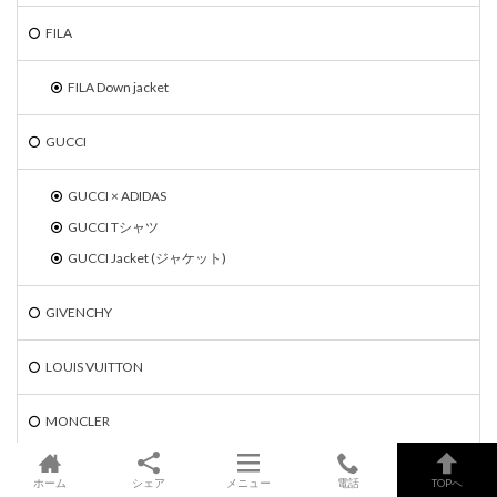
FILA
FILA Down jacket
GUCCI
GUCCI × ADIDAS
GUCCI Tシャツ
GUCCI Jacket (ジャケット)
GIVENCHY
LOUIS VUITTON
MONCLER
MONCLER Down jacket
ホーム
シェア
メニュー
電話
TOPへ