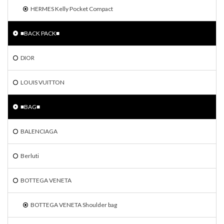
HERMES Kelly Pocket Compact
■BACK PACK■
DIOR
LOUIS VUITTON
■BAG■
BALENCIAGA
Berluti
BOTTEGA VENETA
BOTTEGA VENETA Shoulder bag