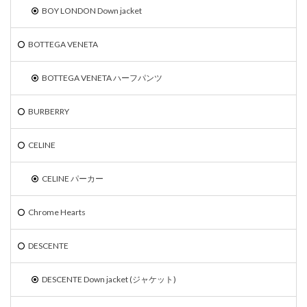
BOY LONDON Down jacket
BOTTEGA VENETA
BOTTEGA VENETA ハーフパンツ
BURBERRY
CELINE
CELINE パーカー
Chrome Hearts
DESCENTE
DESCENTE Down jacket (ジャケット)