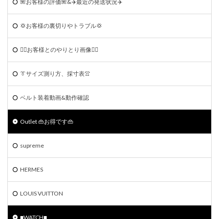
🌺お客様の評価🌺&✈️最近の発送状況✈️
💢お客様の裏切りやトラブル💢
🙆‍♀️お客様とのやりとり画像🙆‍♂️
👔サイズ測り方、採寸表👚
ベルト装着動画&動作確認
Outlet 👜お得です👜
supreme
HERMES
LOUIS VUITTON
■WATCH■