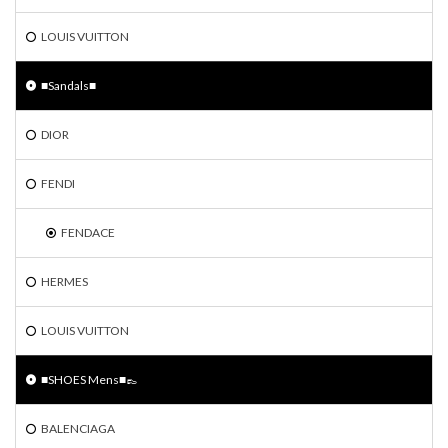
LOUIS VUITTON
■Sandals■
DIOR
FENDI
FENDACE
HERMES
LOUIS VUITTON
■SHOES Mens■👞
BALENCIAGA