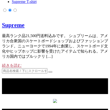
Supreme T-shirt
Supreme
最高ランク品21,500円送料込みです。 シュプリームは、アメ
リカ合衆国のスケートボードショップおよびファッションブ
ランド。ニューヨークで1994年に創業し、スケートボード文
化やヒップホップに影響を受けたアイテムで知られる。アメ
リカ国内ではブルックリ […]
続きを読む
ご購入ご希望の場合LINE QRコードを
追加お願い致します