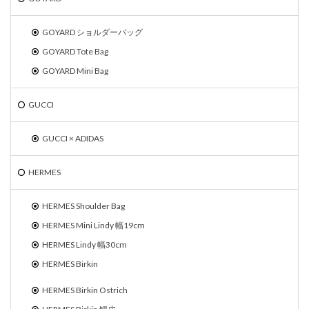
GOYARD ショルダーバッグ
GOYARD Tote Bag
GOYARD Mini Bag
GUCCI
GUCCI × ADIDAS
HERMES
HERMES Shoulder Bag
HERMES Mini Lindy 幅19cm
HERMES Lindy 幅30cm
HERMES Birkin
HERMES Birkin Ostrich