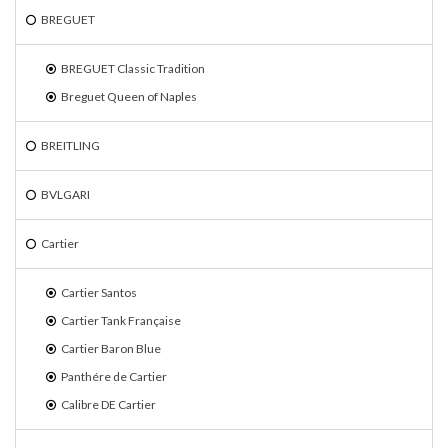
BREGUET
BREGUET Classic Tradition
Breguet Queen of Naples
BREITLING
BVLGARI
Cartier
Cartier Santos
Cartier Tank Française
Cartier Baron Blue
Panthére de Cartier
Calibre DE Cartier