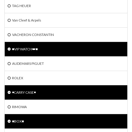
TAG HEUER
Van Cleef & Arpels
VACHERON CONSTANTIN
■VIP WATCH👑■
AUDEMARS PIGUET
ROLEX
◾️CARRY CASE◾️
RIMOWA
■BOX■