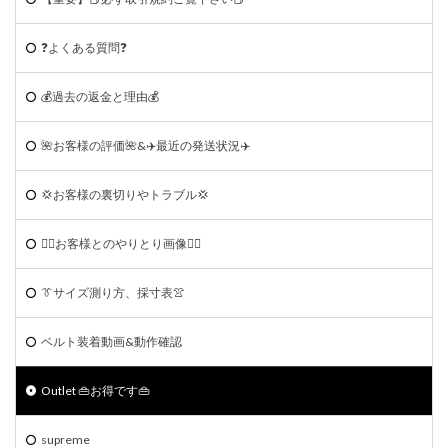
❓よくある質問❓
💰過去の返金と理由💰
🌺お客様の評価🌺&✈️最近の発送状況✈️
💢お客様の裏切りやトラブル💢
🙆‍♀️お客様とのやりとり画像🙆‍♂️
👔サイズ測り方、採寸表👚
ベルト装着動画&動作確認
Outlet 👜お得です👜
supreme