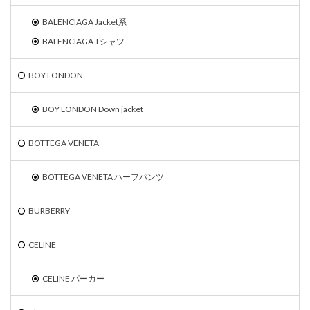
BALENCIAGA Jacket系
BALENCIAGA Tシャツ
BOY LONDON
BOY LONDON Down jacket
BOTTEGA VENETA
BOTTEGA VENETA ハーフパンツ
BURBERRY
CELINE
CELINE パーカー