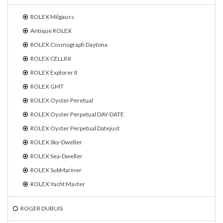
ROLEX Milgauss
Antique ROLEX
ROLEX Cosmograph Daytona
ROLEX CELLINI
ROLEX Explorer II
ROLEX GMT
ROLEX Oyster Peretual
ROLEX Oyster Perpetual DAY-DATE
ROLEX Oyster Perpetual Datejust
ROLEX Sky-Dweller
ROLEX Sea-Dweller
ROLEX SubMariner
ROLEX Yacht Master
ROGER DUBUIS