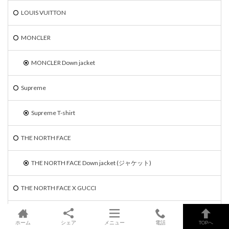
LOUIS VUITTON
MONCLER
MONCLER Down jacket
Supreme
Supreme T-shirt
THE NORTH FACE
THE NORTH FACE Down jacket (ジャケット)
THE NORTH FACE X GUCCI
THE NORTH FACE X GUCCI スウェットパンツ
ホーム
シェア
メニュー
電話
TOPへ