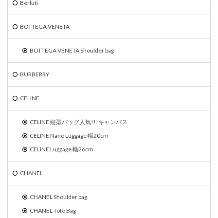
Berluti
BOTTEGA VENETA
BOTTEGA VENETA Shoulder bag
BURBERRY
CELINE
CELINE 縦型バッグ人気!!!キャンバス
CELINE Nano Luggage 幅20cm
CELINE Luggage 幅26cm
CHANEL
CHANEL Shoulder bag
CHANEL Tote Bag