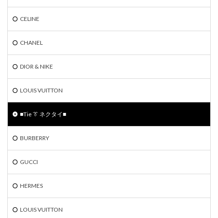
CELINE
CHANEL
DIOR & NIKE
LOUIS VUITTON
■Tie 👔 ネクタイ■
BURBERRY
GUCCI
HERMES
LOUIS VUITTON