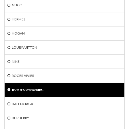
GUCCI
HERMES
HOGAN
LOUIS VUITTON
NIKE
ROGER VIVIER
■SHOES Women■👠
BALENCIAGA
BURBERRY