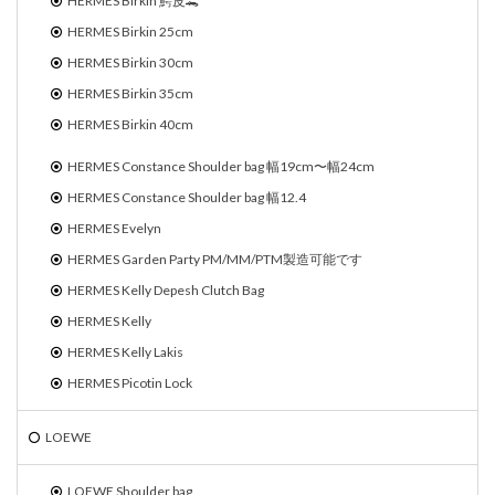
HERMES Birkin 鰐皮🐊
HERMES Birkin 25cm
HERMES Birkin 30cm
HERMES Birkin 35cm
HERMES Birkin 40cm
HERMES Constance Shoulder bag 幅19cm〜幅24cm
HERMES Constance Shoulder bag 幅12.4
HERMES Evelyn
HERMES Garden Party PM/MM/PTM製造可能です
HERMES Kelly Depesh Clutch Bag
HERMES Kelly
HERMES Kelly Lakis
HERMES Picotin Lock
LOEWE
LOEWE Shoulder bag