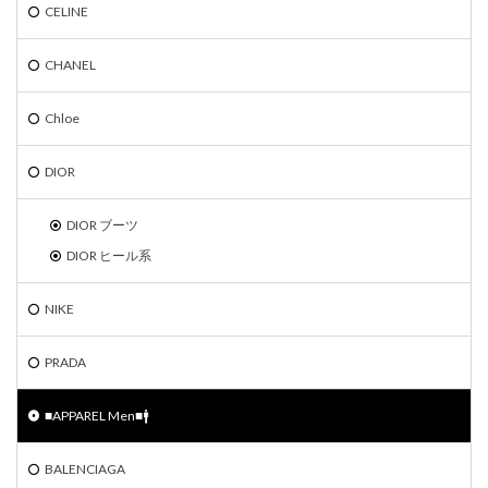
CELINE
CHANEL
Chloe
DIOR
DIOR ブーツ
DIOR ヒール系
NIKE
PRADA
■APPAREL Men■🚹
BALENCIAGA