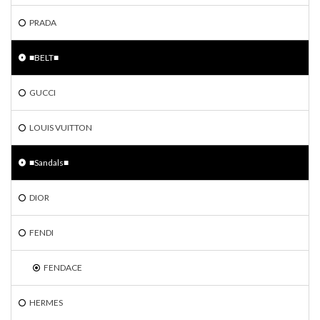
PRADA
■BELT■
GUCCI
LOUIS VUITTON
■Sandals■
DIOR
FENDI
FENDACE
HERMES