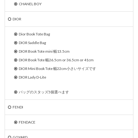
CHANEL BOY
DIOR
Dior Book Tote Bag
DIOR Saddle Bag
DIOR Book Tote mini 幅13.5cm
DIOR Book Tote 幅26.5cm or 36.5cm or 41cm
DIOR Mini Book Tote 幅22cm小さいサイズです
DIOR Lady D-Lite
バッグのスタッズ5個選べます
FENDI
FENDACE
GOYARD