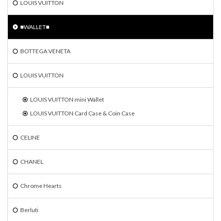
LOUIS VUITTON
■WALLET■
BOTTEGA VENETA
LOUIS VUITTON
LOUIS VUITTON mini Wallet
LOUIS VUITTON Card Case & Coin Case
CELINE
CHANEL
Chrome Hearts
Berluti