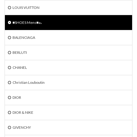
LOUIS VUITTON
■SHOES Mens■👞
BALENCIAGA
BERLUTI
CHANEL
Christian Louboutin
DIOR
DIOR & NIKE
GIVENCHY