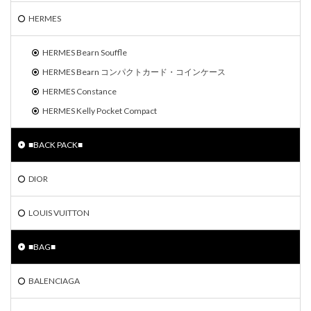
HERMES
HERMES Bearn Souffle
HERMES Bearn コンパクトカード・コインケース
HERMES Constance
HERMES Kelly Pocket Compact
■BACK PACK■
DIOR
LOUIS VUITTON
■BAG■
BALENCIAGA