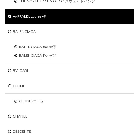
THE NORTH FACE X GUCCI スウェットパンツ
■APPAREL Ladies■🚺
BALENCIAGA
BALENCIAGA Jacket系
BALENCIAGA Tシャツ
BVLGARI
CELINE
CELINE パーカー
CHANEL
DESCENTE