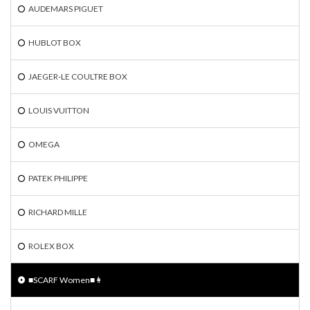
AUDEMARS PIGUET
HUBLOT BOX
JAEGER-LE COULTRE BOX
LOUIS VUITTON
OMEGA
PATEK PHILIPPE
RICHARD MILLE
ROLEX BOX
■SCARF Women■👩